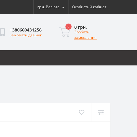
грн.
Валюта
Особистий кабінет
0 грн.
0
+380660431256
Зробити
Замовити дзвінок
замовлення