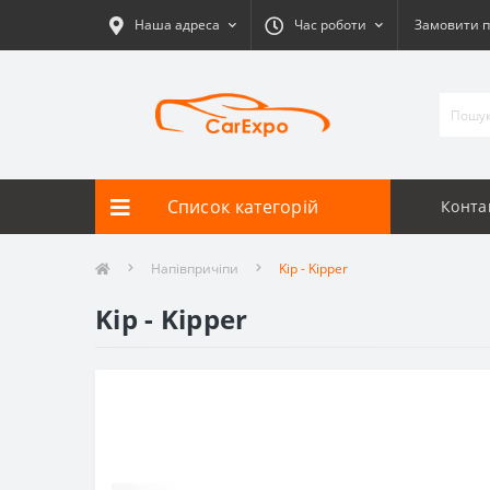
Наша адреса
Час роботи
Замовити п
Список категорій
Конта
Напівпричіпи
Kip - Kipper
Kip - Kipper