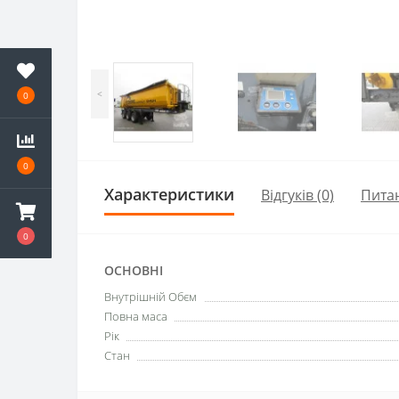
<
0
0
Характеристики
Відгуків (0)
Пита
0
ОСНОВНІ
Внутрішній Обєм
Повна маса
Рік
Стан