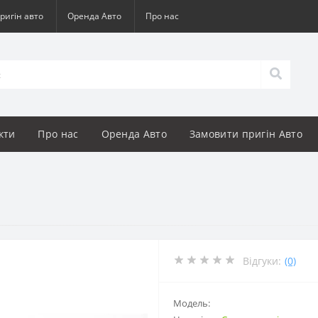
ригін авто
Оренда Авто
Про нас
кти
Про нас
Оренда Авто
Замовити пригін Авто
Відгуки:
(0)
Модель: