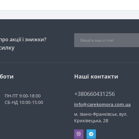
ро акції і знижки?
силку
оботи
Наші контакти
+380660431256
ПН-ПТ 9:00-18:00
СБ-НД 10:00-15:00
info@carekomora.com.ua
м. Івано-Франківськ, вул.
Крихівецька, 2В