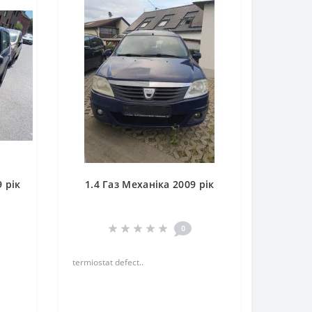
 рік
1.4 Газ Механіка 2009 рік
0
termiostat defect..