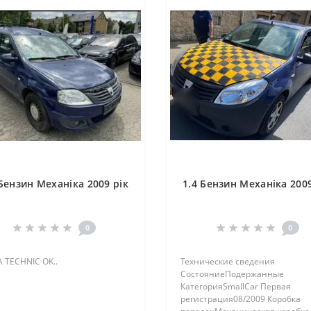
 Бензин Механіка 2009 рік
1.4 Бензин Механіка 2009
0
0
 TECHNIC OK..
Технические сведения
СостояниеПодержанные
КатегорияSmallCar Первая
регистрация08/2009 Коробка