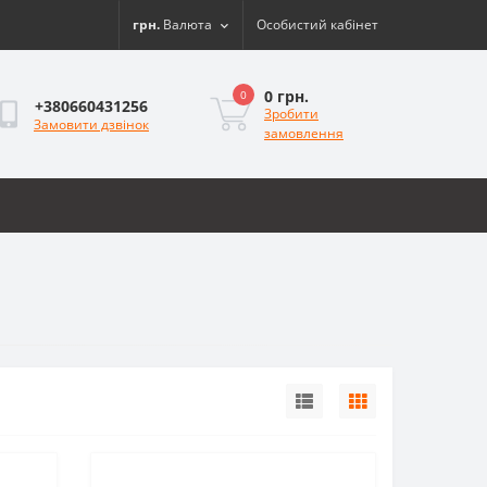
грн.
Валюта
Особистий кабінет
0 грн.
0
+380660431256
Зробити
Замовити дзвінок
замовлення