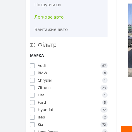
Погрузчики
Легкове авто
Вантажне авто
Фільтр
МАРКА
Audi
67
BMW
8
Chrysler
1
Citroen
23
Fiat
1
Ford
5
Hyundai
72
Jeep
2
Kia
72
Land Rover
4