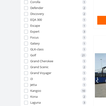
Corolla
1
Defender
2
Discovery
2
EQA 300
1
Escape
1
Expert
3
Focus
1
Galaxy
1
GLK-class
1
Golf
21
Grand Cherokee
1
Grand Scenic
2
Grand Voyager
1
i3
1
Jetta
1
Kangoo
10
Kona
2
Laguna
3