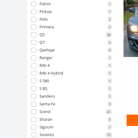
Patrol
1
Pickup
1
Polo
2
Primera
2
Q5
26
Q7
2
Qashqai
4
Ranger
1
RAV 4
1
RAV 4 Hybrid
1
S 580
1
S 85,
1
Sandero
1
Santa Fe
3
Scenic
41
Sharan
5
Signum
1
Sorento
72