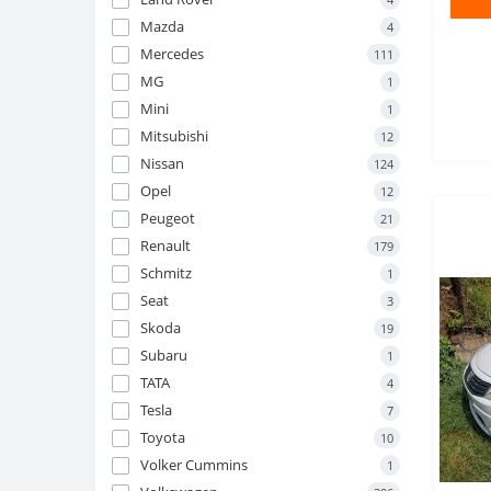
Mazda
4
Mercedes
111
MG
1
Mini
1
Mitsubishi
12
Nissan
124
Opel
12
Peugeot
21
Renault
179
Schmitz
1
Seat
3
Skoda
19
Subaru
1
TATA
4
Tesla
7
Toyota
10
Volker Cummins
1