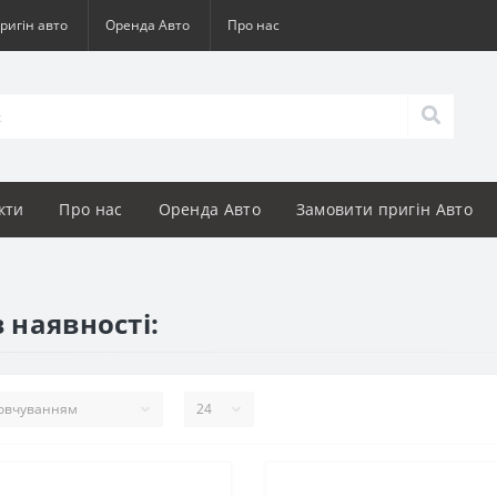
ригін авто
Оренда Авто
Про нас
кти
Про нас
Оренда Авто
Замовити пригін Авто
 наявності: