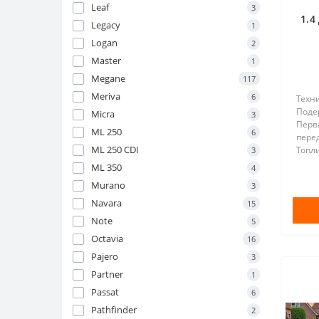
Leaf
3
1.4
Legacy
1
Logan
2
Master
1
Megane
117
Meriva
6
Техн
Поде
Micra
3
Перв
ML 250
6
пере
ML 250 CDI
Топл
3
Проб
ML 350
4
Мощно
Murano
3
Коли
Объем
Navara
15
Note
5
Octavia
16
Pajero
3
Partner
1
Passat
6
Pathfinder
2