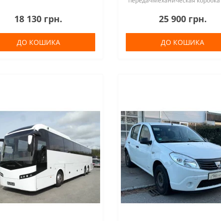
передачМеханическая коробка
передач ТопливоБензиновый
18 130 грн.
25 900 грн.
Пробег315 000 км Мощность55 
(75 PS) Общий осмотр06/2024 
по классификации производите
ДО КОШИКА
ДО КОШИКА