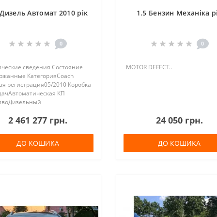
 Дизель Автомат 2010 рік
1.5 Бензин Механіка р
0
0
ические сведения Состояние
MOTOR DEFECT..
ржанные КатегорияCoach
ая регистрация05/2010 Коробка
дачАвтоматическая КП
ивоДизельный
ег704 616 км
2 461 277 грн.
24 050 грн.
сть340 кВт (462 PS)
чество мест61 Год выпуска2010
 двигателя..
ДО КОШИКА
ДО КОШИКА