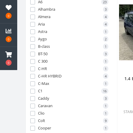
A6
23
Alhambra
3
0
Almera
4
Aria
4
Astra
1
Aygo
2
0
B-class
1
BT-50
3
C 300
1
0
C-HR
1
C-HR HYBRID
4
1.4
C-Max
1
C1
16
Caddy
3
Caravan
1
STARA
Clio
1
Colt
9
Cooper
1