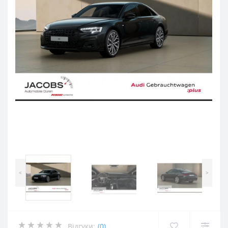
<
>
Відгуки:
(0)