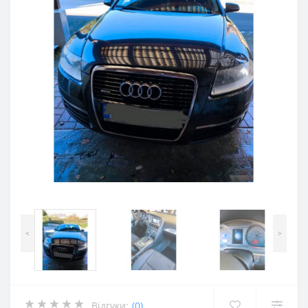
<
>
Відгуки:
(0)