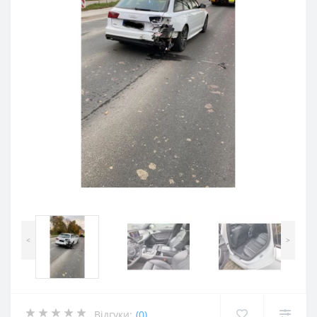
<
>
Відгуки:
(0)