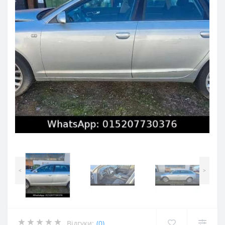
<
>
Відгуки:
(0)