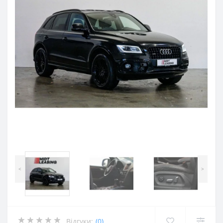
<
>
Відгуки:
(0)